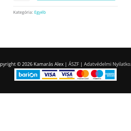
Kategória:
Egyéb
pyright © 2026
Kamarás Alex
|
ÁSZF
|
Adatvédelmi Nyilatko