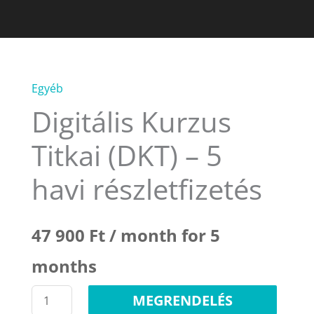
Egyéb
Digitális
Digitális Kurzus
Kurzus
Titkai
Titkai (DKT) – 5
(DKT)
-
havi részletfizetés
5
havi
47 900
Ft
/ month for 5
részletfizetés
mennyiség
months
MEGRENDELÉS