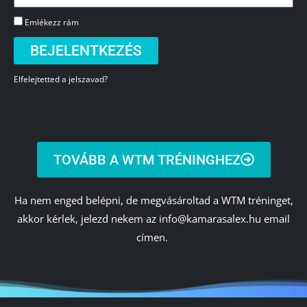
Emlékezz rám
BEJELENTKEZÉS
Elfelejtetted a jelszavad?
TOVÁBB A WTM TRÉNINGHEZ
Ha nem enged belépni, de megvásároltad a WTM tréninget,
akkor kérlek, jelezd nekem az info@kamarasalex.hu email
címen.