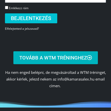
Emlékezz rám
BEJELENTKEZÉS
Elfelejtetted a jelszavad?
TOVÁBB A WTM TRÉNINGHEZ
Ha nem enged belépni, de megvásároltad a WTM tréninget,
akkor kérlek, jelezd nekem az info@kamarasalex.hu email
címen.