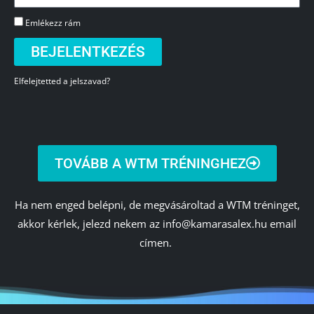
Emlékezz rám
BEJELENTKEZÉS
Elfelejtetted a jelszavad?
TOVÁBB A WTM TRÉNINGHEZ
Ha nem enged belépni, de megvásároltad a WTM tréninget,
akkor kérlek, jelezd nekem az info@kamarasalex.hu email
címen.